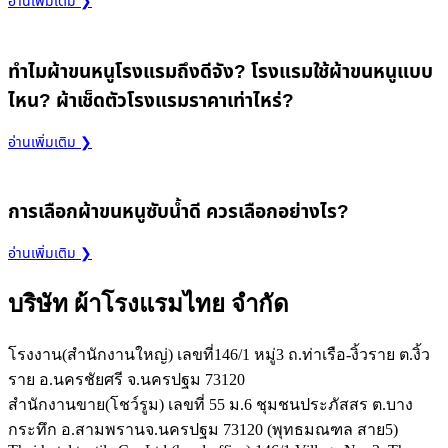
อ่านเพิ่มเติม ❯
ทำไมผ้าขนหนูโรงแรมถึงดีจัง? โรงแรมใช้ผ้าขนหนูแบบ
ไหน? ผ้าเช็ดตัวโรงแรมราคาเท่าไหร่?
อ่านเพิ่มเติม ❯
การเลือกผ้าขนหนูซับน้ำดี ควรเลือกอย่างไร?
อ่านเพิ่มเติม ❯
บริษัท ผ้าโรงแรมไทย จำกัด
โรงงาน(สำนักงานใหญ่) เลขที่146/1 หมู่3 ถ.ท่าเรือ-งิ้วราย ต.งิ้ว
ราย อ.นครชัยศรี จ.นครปฐม 73120
สำนักงานขาย(โชว์รูม) เลขที่ 55 ม.6 ชุมชนประภัสสร ต.บาง
กระทึก อ.สามพรานจ.นครปฐม 73120 (พุทธมณฑล สาย5)