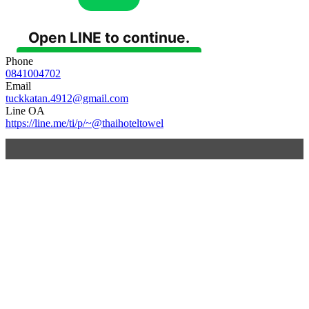
Phone
0841004702
Email
tuckkatan.4912@gmail.com
Line OA
https://line.me/ti/p/~@thaihoteltowel