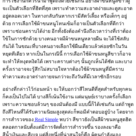
การใช้งานก็ควรนำมาพูดถึงด้วยเช่นกัน อย่างผ้าขนหนูสีขาวดู
จะเป็นตัวเลือกที่ฮิตที่สุด เพราะทำความสะอาดง่ายและดูสะอาด
อยู่ตลอดเวลา ในทางกลับกันหากเรามีสัตว์เลี้ยง หรือเด็กๆ อยู่
ด้วย การเลือกใช้ผ้าขนหนูโทนเข้มก็อาจเป็นตัวเลือกที่ดีกว่า
เพราะซ่อนคราบได้ง่าย อีกทั้งยังต้องคำนึงถึงเวลาว่างที่เราต้อง
ใข้ในการซักด้วย บางคนอาจมีผ้าขนหนูหลายผืน จะได้ใช้สลับ
กันได้ ในขณะที่บางคนอาจเลือกใช้ผืนเดียวแล้วค่อยซักในวัน
หยุดทีเดียว หากเป็นในกรณีนี้ การเลือกใช้ผ้าขนหนูสีขาวก็อาจ
จะทำให้หงุดหงิดได้ เพราะคราบต่างๆ นั้นถูกเห็นได้ชัด และบาง
ครั้งเราอาจจะรู้สึกไม่สบายใจหากต้องใช้ผ้าขนหนูที่มีคราบ
ทำความสะอาดร่างกายจนกว่าจะถึงวันที่มีเวลาซักอีกรอบ
อย่างที่กล่าวไว้ก่อนหน้า จะให้บอกว่าสีไหนดีที่สุดสำหรับทุกคน
ก็คงเป็นไปไม่ได้ บางสีก็เน้นใข้งาน แต่มนุษย์เราบางครั้งก็เลือก
เพราะความชอบล้วนๆ ของมันต้องมี แบบนี้ก็ได้เช่นกัน แต่ถ้าพูด
ถึงสีไหนที่ได้รับความนิยมสูงสุดล่ะก็พอมีคำตอบอยู่บ้าง โดยจาก
การสำรวจของ
Real Simple
พบว่า สีขาวยังเป็นสีผ้าขนหนูสุดฮิต
ตลอดกาลนับตั้งแต่มีการจัดตั้งการสำรวจขึ้น รองลงมาคือ
สีน้ำเงินและสีเบจ แต่สิ่งหนึ่งที่น่าสนใจก็คือ ผู้คนกำลังมอง