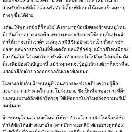
นิยมก็จะมีสีน้ำเงิน สีคราม สีดำ และดำชาโคล เหมาะมาก
สำหรับบ้านที่มีเด็กเล็กหรือสัตว์เลี้ยงที่มีแนวโน้มจะสร้างคราบ
ต่างๆ ขึ้นได้ง่าย
แต่จะให้พูดแต่ข้อดีก็คงไม่ได้ เรามาดูข้อเสียของผ้าขนหนูโทน
มืดกันบ้าง อย่างแรกคือ เพราะเหมาะกับการใช้งานเป็นประจำ
ทำให้เราจะเห็นว่าผ้าขนหนูเรามีสีซีดอย่างรวดเร็ว ทั้งการซัก
บ่อยๆ และการตากในที่ที่แดดจัด และที่สำคัญ แม้ว่าสีโทนมืดจะ
ป้องกันสีตกใส่ แต่ก็ไม่การันตีว่าตัวเองจะไม่ไปสีตกใส่คนอื่น ดัง
นั้น เพื่อป้องกันปัญหานี้ แม้ว่าทุกคนจะรู้อยู่แล้ว แต่เราก็ควรที่จะ
แยกผ้าสีกับผ้าขาวออกจากกันเวลาซักเสมอ
ในทางกลับกัน ผ้าขนหนูสีโทนสว่างจะช่วยสร้างความรู้สึก
สะอาดตา สว่างสดใส และโปร่งสบาย ซึ่งเป็นที่มาของการที่ผ้า
ขนหนูแบรนด์ลักซ์ชัวรี่ต่างๆ ใช้เพื่อการโปรโมตถึงความพรีเมี่
ยมนั่นเอง
ผ้าขนหนูโทนสว่างจะไม่ทำให้เรากังวลใจมากนักในเรื่องสีซีด
ทำให้ซักได้อย่างสบายใจ
(
หากมีการแยกสีผ้าซักอย่างถูกต้อง
)