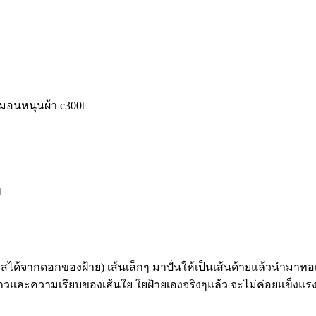
อนหนุนผ้า c300t
ๆ
้จากดอกของฝ้าย) เส้นเล็กๆ มาปั่นให้เป็นเส้นด้ายแล้วนำมาทอเป็นผ้
วและความเรียบของเส้นใย ใยฝ้ายเองจริงๆแล้ว จะไม่ค่อยแข็งแรงนัก