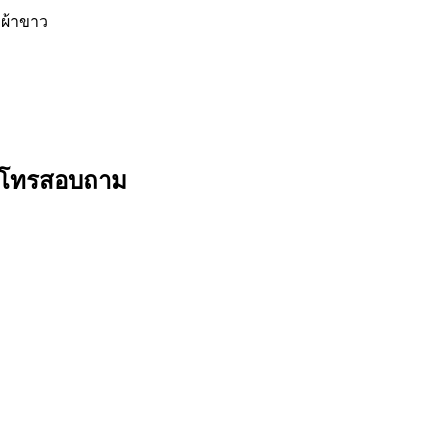
กผ้าขาว
อ โทรสอบถาม