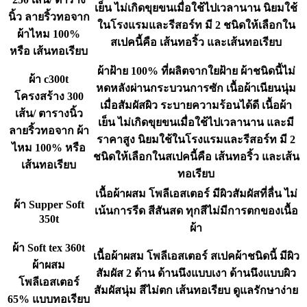
เย็น ไม่เกิดขุยขนเมื่อใช้ไปเวลานาน นิยมใช้
นิ้ว ลายริ้วทอจาก
ในโรงแรมและรีสอร์ท มี 2 ชนิดให้เลือกใน
ผ้าไหม 100%
สเปคนี้คือ เส้นทอริ้ว และเส้นทอเรียบ
หรือ เส้นทอเรียบ
ผ้าฝ้าย 100% ที่ผลิตจากใยฝ้าย ผ้าชนิดนี้ไม่
ผ้า c300t
หดหลังผ่านกระบวนการซัก เนื้อผ้าเนียนนุ่ม
โครงสร้าง 300
เมื่อสัมผัสผิว ระบายความร้อนได้ดี เนื้อผ้า
เส้น/ ตารางนิ้ว
เย็น ไม่เกิดขุยขนเมื่อใช้ไปเวลานาน และมี
ลายริ้วทอจาก ผ้า
ราคาสูง นิยมใช้ในโรงแรมและรีสอร์ท มี 2
ไหม 100% หรือ
ชนิดให้เลือกในสเปคนี้คือ เส้นทอริ้ว และเส้น
เส้นทอเรียบ
ทอเรียบ
เนื้อผ้าผสม โพลีเอสเตอร์ มีผิวสัมผัสที่ลื่น ไม่
ผ้า Supper Soft
เน้นการรีด สีสันสด ทุกสีไม่มีการตกของเนื้อ
350t
ผ้า
ผ้า Soft tex 360t
เนื้อผ้าผสม โพลีเอสเตอร์ สเปคผ้าชนิดนี้ มีผิว
ผ้าผสม
สัมผัส 2 ด้าน ด้านนึงแบบเงา ด้านนึงแบบผิว
โพลีเอสเตอร์
สัมผัสนุ่ม สีไม่ตก เส้นทอเรียบ ดูแลรักษาง่าย
65% แบบทอเรียบ