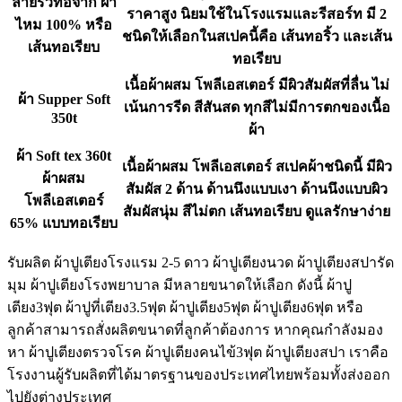
ลายริ้วทอจาก ผ้า
ราคาสูง นิยมใช้ในโรงแรมและรีสอร์ท มี 2
ไหม 100% หรือ
ชนิดให้เลือกในสเปคนี้คือ เส้นทอริ้ว และเส้น
เส้นทอเรียบ
ทอเรียบ
เนื้อผ้าผสม โพลีเอสเตอร์ มีผิวสัมผัสที่ลื่น ไม่
ผ้า Supper Soft
เน้นการรีด สีสันสด ทุกสีไม่มีการตกของเนื้อ
350t
ผ้า
ผ้า Soft tex 360t
เนื้อผ้าผสม โพลีเอสเตอร์ สเปคผ้าชนิดนี้ มีผิว
ผ้าผสม
สัมผัส 2 ด้าน ด้านนึงแบบเงา ด้านนึงแบบผิว
โพลีเอสเตอร์
สัมผัสนุ่ม สีไม่ตก เส้นทอเรียบ ดูแลรักษาง่าย
65% แบบทอเรียบ
รับผลิต ผ้าปูเตียงโรงแรม 2-5 ดาว ผ้าปูเตียงนวด ผ้าปูเตียงสปารัด
มุม ผ้าปูเตียงโรงพยาบาล มีหลายขนาดให้เลือก ดังนี้ ผ้าปู
เตียง3ฟุต ผ้าปูที่เตียง3.5ฟุต ผ้าปูเตียง5ฟุต ผ้าปูเตียง6ฟุต หรือ
ลูกค้าสามารถสั่งผลิตขนาดที่ลูกค้าต้องการ หากคุณกำลังมอง
หา ผ้าปูเตียงตรวจโรค ผ้าปูเตียงคนไข้3ฟุต ผ้าปูเตียงสปา เราคือ
โรงงานผู้รับผลิตที่ได้มาตรฐานของประเทศไทยพร้อมทั้งส่งออก
ไปยังต่างประเทศ