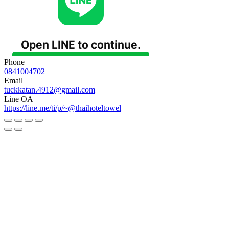
Phone
0841004702
Email
tuckkatan.4912@gmail.com
Line OA
https://line.me/ti/p/~@thaihoteltowel