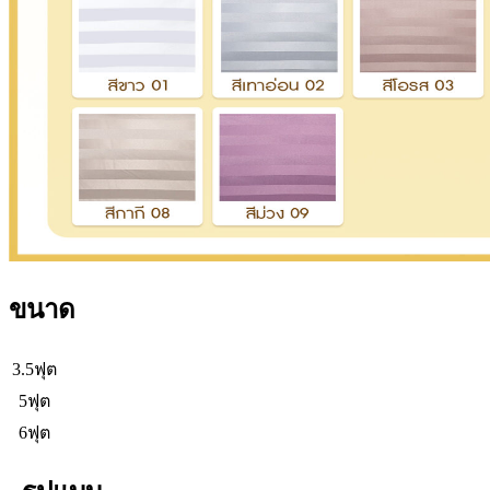
ขนาด
3.5ฟุต
5ฟุต
6ฟุต