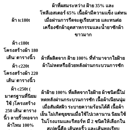
ผ้าที่ผสมระหว่าง ฝ้าย 35% และ
โพลีเอสเตอร์ 65% เนื้อผ้ามีความแข็ง แต่ทน
ผ้า tc180t
เมื่อผ่านการรีดจะดูเรียบสวย และทนต่อ
เครื่องซักผ้าอุตสาหกรรมและน้ำยาซักผ้า
ขาวมาก
ผ้า c180t
โครงสร้างผ้า 180
เส้น/ ตารางนิ้ว
ผ้าที่ผลิตจาก ฝ้าย 100% ที่ทำมาจากใยฝ้าย
ผ้าไม่หดหรือย้วยหลังผ่านกระบวนการซัก
ผ้า c220t
โครงสร้างผ้า 220
เส้น/ ตารางนิ้ว
ผ้า c250t (
ผ้าฝ้าย 100% ที่ผลิตจากใยฝ้าย ผ้าชนิดนี้ไม่
มาตรฐานที่นิยม
หดหลังผ่านกระบวนการซัก เนื้อผ้าเนียนนุ่ม
ใช้ )โครงสร้าง
เมื่อสัมผัสผิว ระบายความร้อนได้ดี เนื้อผ้า
250 เส้น/ ตาราง
เย็น ไม่เกิดขุยขนเมื่อใช้ไปเวลานาน นิยมใช้
นิ้ว ลายริ้วทอจาก
ในโรงแรมและรีสอร์ท มี 2 ชนิดให้เลือกใน
ผ้าไหม 100%
สเปคนี้คือ เส้นทอริ้ว และเส้นทอเรียบ