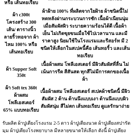
หรือ เส้นทอเรียบ
ผ้าฝ้าย 100% ที่ผลิตจากใยฝ้าย ผ้าชนิดนี้ไม่
ผ้า c300t
หดหลังผ่านกระบวนการซัก เนื้อผ้าเนียนนุ่ม
โครงสร้าง 300
เมื่อสัมผัสผิว ระบายความร้อนได้ดี เนื้อผ้า
เส้น/ ตารางนิ้ว
เย็น ไม่เกิดขุยขนเมื่อใช้ไปเวลานาน และมี
ลายริ้วทอจาก ผ้า
ราคาสูง นิยมใช้ในโรงแรมและรีสอร์ท มี 2
ไหม 100% หรือ
ชนิดให้เลือกในสเปคนี้คือ เส้นทอริ้ว และเส้น
เส้นทอเรียบ
ทอเรียบ
เนื้อผ้าผสม โพลีเอสเตอร์ มีผิวสัมผัสที่ลื่น ไม่
ผ้า Supper Soft
เน้นการรีด สีสันสด ทุกสีไม่มีการตกของเนื้อ
350t
ผ้า
ผ้า Soft tex 360t
เนื้อผ้าผสม โพลีเอสเตอร์ สเปคผ้าชนิดนี้ มีผิว
ผ้าผสม
สัมผัส 2 ด้าน ด้านนึงแบบเงา ด้านนึงแบบผิว
โพลีเอสเตอร์
สัมผัสนุ่ม สีไม่ตก เส้นทอเรียบ ดูแลรักษาง่าย
65% แบบทอเรียบ
รับผลิต ผ้าปูเตียงโรงแรม 2-5 ดาว ผ้าปูเตียงนวด ผ้าปูเตียงสปารัด
มุม ผ้าปูเตียงโรงพยาบาล มีหลายขนาดให้เลือก ดังนี้ ผ้าปูเตียง