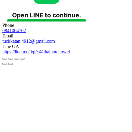
Phone
0841004702
Email
tuckkatan.4912@gmail.com
Line OA
https://line.me/ti/p/~@thaihoteltowel