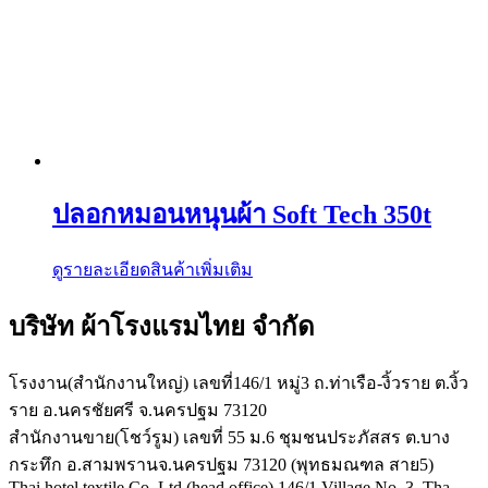
ปลอกหมอนหนุนผ้า Soft Tech 350t
ดูรายละเอียดสินค้าเพิ่มเติม
บริษัท ผ้าโรงแรมไทย จำกัด
โรงงาน(สำนักงานใหญ่) เลขที่146/1 หมู่3 ถ.ท่าเรือ-งิ้วราย ต.งิ้ว
ราย อ.นครชัยศรี จ.นครปฐม 73120
สำนักงานขาย(โชว์รูม) เลขที่ 55 ม.6 ชุมชนประภัสสร ต.บาง
กระทึก อ.สามพรานจ.นครปฐม 73120 (พุทธมณฑล สาย5)
Thai hotel textile Co.,Ltd (head office) 146/1 Village No. 3, Tha